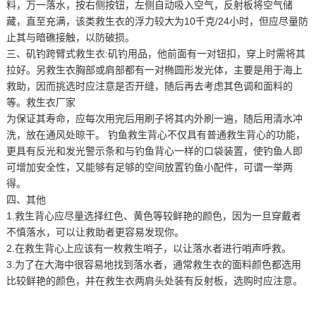
料，万一落水，按右侧按钮，左侧自动吸入空气，反射板将空气储
藏，直至充满，该类救生衣的浮力较大为10千克/24小时，但应尽量防
止其与暗礁接触，以防破损。
三、矶钓跨臂式救生衣:矶钓用品，他前面有一对钮扣，穿上时需将其
拉好。另救生衣胸部或肩部都有一对椭圆形发光体，主要是用于海上
救助，因而挑选时应注意是否开缝，随后再去考虑其色调和面料的
等。救生衣厂家
为保证其寿命，应每次用完后用刷子将其内外刷一遍，随后用清水冲
洗，放在通风处晾干。 钓鱼救生背心不仅具有普通救生背心的功能，
更具有反光和发光警示条和与钓鱼背心一样的口袋装置，使钓鱼人即
可增加安全性，又能够有足够的空间放置钓鱼小配件，可谓一举两
得。
四、其他
1.救生背心应尽量选择红色、黄色等较鲜艳的颜色，因为一旦穿戴者
不慎落水，可以让救助者更容易发现你。
2.在救生背心上应该有一枚救生哨子，以让落水者进行哨声呼救。
3.为了在大海中很容易地找到落水者，通常救生衣的面料颜色都选用
比较鲜艳的颜色，并在救生衣两肩头处装有反射板，选购时应注意。