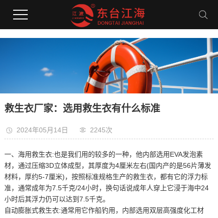
救生衣厂家：选用救生衣有什么标准
2024年05月14日
2245次
一、海用救生衣:也是我们用的较多的一种，他内部选用EVA发泡素
材，通过压缩3D立体成型，其厚度为4厘米左右(国内产的是56片薄发
材料，厚约5-7厘米)，按照标准规格生产的救生衣，都有它的浮力标
准，通常成年为7.5千克/24小时，换句话说成年人穿上它浸于海中24
小时后其浮力仍可以达到7.5千克。
自动膨胀式救生衣:通常用它作船钓用，内部选用双层高强度化工材