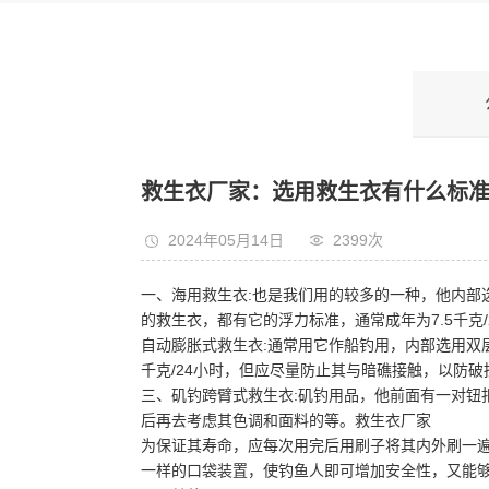
救生衣厂家：选用救生衣有什么标
2024年05月14日
2399次
一、海用救生衣:也是我们用的较多的一种，他内部选
的救生衣，都有它的浮力标准，通常成年为7.5千克
自动膨胀式救生衣:通常用它作船钓用，内部选用双
千克/24小时，但应尽量防止其与暗礁接触，以防破
三、矶钓跨臂式救生衣:矶钓用品，他前面有一对
后再去考虑其色调和面料的等。救生衣厂家
为保证其寿命，应每次用完后用刷子将其内外刷一
一样的口袋装置，使钓鱼人即可增加安全性，又能