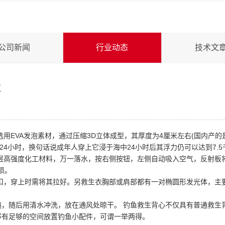
公司新闻
行业动态
技术文
准
用EVA发泡素材，通过压缩3D立体成型，其厚度为4厘米左右(国内产的是
/24小时，换句话说成年人穿上它浸于海中24小时后其浮力仍可以达到7.5
层高强度化工材料，万一落水，按右侧按钮，左侧自动吸入空气，反射板
损。
钮扣，穿上时需将其拉好。另救生衣胸部或肩部都有一对椭圆形发光体，主
遍，随后用清水冲洗，放在通风处晾干。 钓鱼救生背心不仅具有普通救生
够有足够的空间放置钓鱼小配件，可谓一举两得。