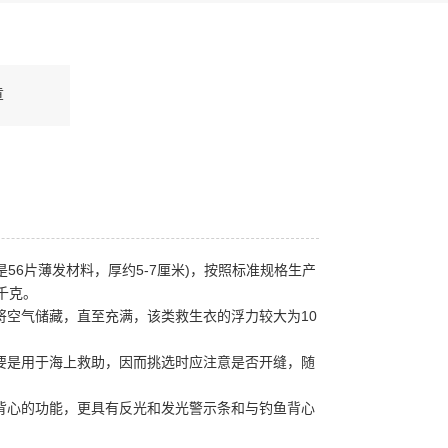
章
56片薄发材料，厚约5-7厘米)，按照标准规格生产
千克。
将空气储藏，直至充满，该类救生衣的浮力较大为10
要是用于海上救助，因而挑选时应注意是否开缝，随
背心的功能，更具有反光和发光警示条和与钓鱼背心