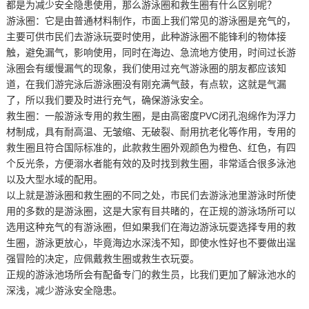
都是为减少安全隐患使用，那么游泳圈和救生圈有什么区别呢？
游泳圈：它是由普通材料制作，市面上我们常见的游泳圈是充气的，
主要可供市民们去游泳玩耍时使用，此种游泳圈不能锋利的物体接
触，避免漏气，影响使用，同时在海边、急流地方使用，时间过长游
泳圈会有缓慢漏气的现象，我们使用过充气游泳圈的朋友都应该知
道，在我们游完泳后游泳圈没有刚充满气鼓，有点软，这就是气漏
了，所以我们要及时进行充气，确保游泳安全。
救生圈：一般游泳专用的救生圈，是由高密度PVC闭孔泡绵作为浮力
材制成，具有耐高温、无皱缩、无破裂、耐用抗老化等作用，专用的
救生圈且符合国际标准的，此款救生圈外观颜色为橙色、红色，有四
个反光条，方便溺水者能有效的及时找到救生圈，非常适合很多泳池
以及大型水域的配用。
以上就是游泳圈和救生圈的不同之处，市民们去游泳池里游泳时所使
用的多数的是游泳圈，这是大家有目共睹的，在正规的游泳场所可以
选用这种充气的有游泳圈，但如果我们在海边游泳玩耍选择专用的救
生圈，游泳更放心，毕竟海边水深浅不知，即使水性好也不要做出逞
强冒险的决定，应佩戴救生圈或救生衣玩耍。
正规的游泳池场所会有配备专门的救生员，比我们更加了解泳池水的
深浅，减少游泳安全隐患。