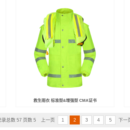
救生雨衣 标准型&增强型 CMA证书
记录总数 57 页数 5
上一页
1
2
3
4
5
下一