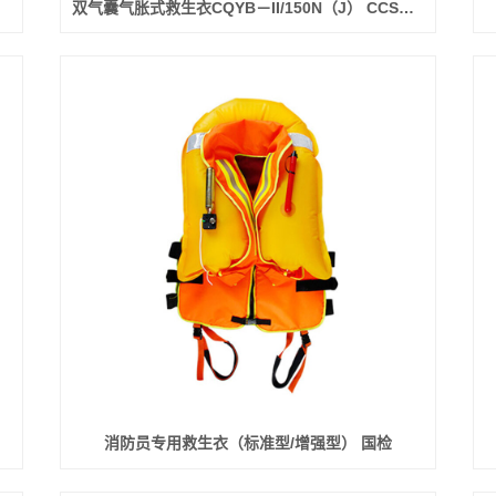
双气囊气胀式救生衣CQYB－II/150N（J） CCS证书
消防员专用救生衣（标准型/增强型） 国检