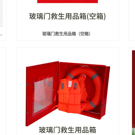
尺寸：590*470*170mm）立柱/转盘
玻璃门救生用品箱（空箱）