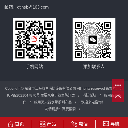
邮箱：dtjhsb@163.com
手机网站
添加联系人
Copyright © 东台市江海救生消防设备有限公司 All rights reserved 备案号：
苏
ICP备2021047870号
主要从事于
救生防汛类
/
消防板块
/
船用备品备
件
/
船用灭火器水带系列产品
/ , 欢迎来电咨询！
友情链接：
百度搜索
/
首页
产品
电话
导航